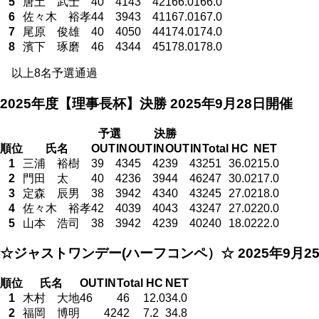
5
唐土 武士
40
41
43
42
166.0
166.0
6
佐々木 裕孝
44
39
43
41
167.0
167.0
7
尾原 俊雄
40
40
50
44
174.0
174.0
8
濱下 琢磨
46
43
44
45
178.0
178.0
以上8名予選通過
2025年度【理事長杯】決勝
2025年9月28日開催
予選
決勝
順位
氏名
OUT
IN
OUT
IN
OUT
IN
Total
HC
NET
1
三浦 裕樹
39
43
45
42
39
43
251
36.0
215.0
2
門田 太
40
42
36
39
44
46
247
30.0
217.0
3
定森 辰男
38
39
42
43
40
43
245
27.0
218.0
4
佐々木 裕孝
42
40
39
40
43
43
247
27.0
220.0
5
山本 浩司
38
39
42
42
39
40
240
18.0
222.0
☆ジャストワンデー(ハーフコンペ）☆
2025年9月2
順位
氏名
OUT
IN
Total
HC
NET
1
木村 大地
46
46
12.0
34.0
2
福岡 博明
42
42
7.2
34.8