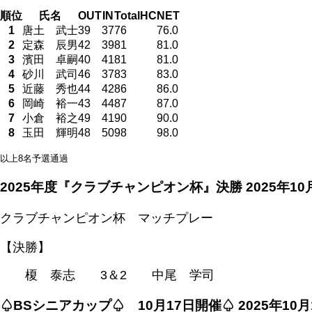
順位
氏名
OUT
IN
Total
HC
NET
1
唐土 武士
39
37
76
76.0
2
定森 辰男
42
39
81
81.0
3
濱田 卓嗣
40
41
81
81.0
4
砂川 武司
46
37
83
83.0
5
近藤 秀也
44
42
86
86.0
6
岡崎 裕一
43
44
87
87.0
7
小倉 裕之
49
41
90
90.0
8
玉田 輝明
48
50
98
98.0
以上8名予選通過
2025年度『クラブチャンピオン杯』決勝
2025年1
クラブチャンピオン杯 マッチプレー
【決勝】
榎 泰志 3＆2 中尾 学司
♤BSシニアカップ♤ 10月17日開催♤
2025年10