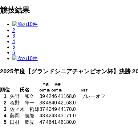
競技結果
2
3
4
5
6
2025年度【グランドシニアチャンピオン杯】決勝
2
予選
決勝
順位
氏名
OUT
IN
OUT
IN
NET
1
矢野 和久
39
42
46
41
168.0 プレーオフ
2
程野 隼一
38
48
40
42
168.0
3
佐々木 哲雄
37
40
49
44
170.0
4
藤岡 義隆
43
42
43
43
171.0
5
田村 郷見
47
46
41
46
180.0