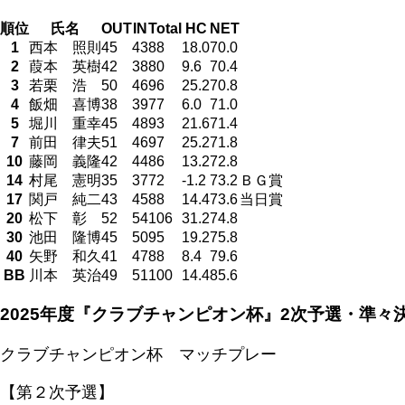
順位
氏名
OUT
IN
Total
HC
NET
1
西本 照則
45
43
88
18.0
70.0
2
葭本 英樹
42
38
80
9.6
70.4
3
若栗 浩
50
46
96
25.2
70.8
4
飯畑 喜博
38
39
77
6.0
71.0
5
堀川 重幸
45
48
93
21.6
71.4
7
前田 律夫
51
46
97
25.2
71.8
10
藤岡 義隆
42
44
86
13.2
72.8
14
村尾 憲明
35
37
72
-1.2
73.2
ＢＧ賞
17
関戸 純二
43
45
88
14.4
73.6
当日賞
20
松下 彰
52
54
106
31.2
74.8
30
池田 隆博
45
50
95
19.2
75.8
40
矢野 和久
41
47
88
8.4
79.6
BB
川本 英治
49
51
100
14.4
85.6
2025年度『クラブチャンピオン杯』2次予選・準々
クラブチャンピオン杯 マッチプレー
【第２次予選】