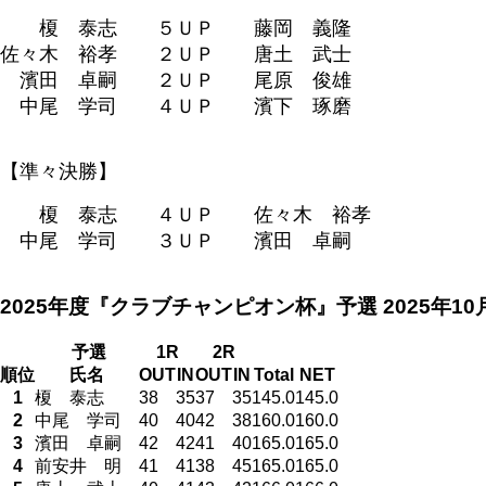
榎 泰志 ５ＵＰ 藤岡 義隆
佐々木 裕孝 ２ＵＰ 唐土 武士
濱田 卓嗣 ２ＵＰ 尾原 俊雄
中尾 学司 ４ＵＰ 濱下 琢磨
【準々決勝】
榎 泰志 ４ＵＰ 佐々木 裕孝
中尾 学司 ３ＵＰ 濱田 卓嗣
2025年度『クラブチャンピオン杯』予選
2025年1
予選
1R
2R
順位
氏名
OUT
IN
OUT
IN
Total
NET
1
榎 泰志
38
35
37
35
145.0
145.0
2
中尾 学司
40
40
42
38
160.0
160.0
3
濱田 卓嗣
42
42
41
40
165.0
165.0
4
前安井 明
41
41
38
45
165.0
165.0