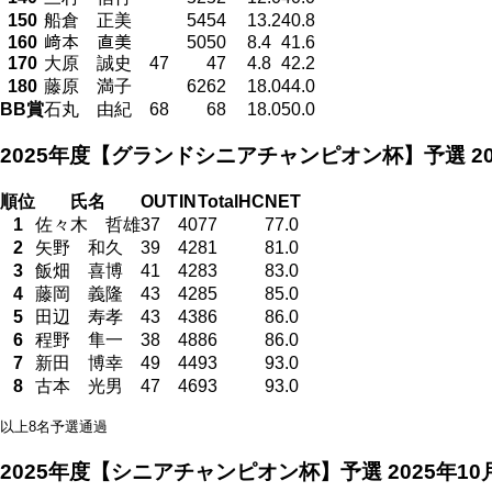
150
船倉 正美
54
54
13.2
40.8
160
﨑本 直美
50
50
8.4
41.6
170
大原 誠史
47
47
4.8
42.2
180
藤原 満子
62
62
18.0
44.0
BB賞
石丸 由紀
68
68
18.0
50.0
2025年度【グランドシニアチャンピオン杯】予選
2
順位
氏名
OUT
IN
Total
HC
NET
1
佐々木 哲雄
37
40
77
77.0
2
矢野 和久
39
42
81
81.0
3
飯畑 喜博
41
42
83
83.0
4
藤岡 義隆
43
42
85
85.0
5
田辺 寿孝
43
43
86
86.0
6
程野 隼一
38
48
86
86.0
7
新田 博幸
49
44
93
93.0
8
古本 光男
47
46
93
93.0
以上8名予選通過
2025年度【シニアチャンピオン杯】予選
2025年1