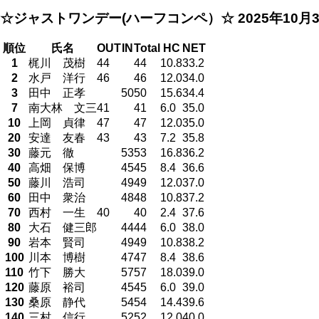
☆ジャストワンデー(ハーフコンペ）☆
2025年10月
順位
氏名
OUT
IN
Total
HC
NET
1
梶川 茂樹
44
44
10.8
33.2
2
水戸 洋行
46
46
12.0
34.0
3
田中 正孝
50
50
15.6
34.4
7
南大林 文三
41
41
6.0
35.0
10
上岡 貞律
47
47
12.0
35.0
20
安達 友春
43
43
7.2
35.8
30
藤元 徹
53
53
16.8
36.2
40
高畑 保博
45
45
8.4
36.6
50
藤川 浩司
49
49
12.0
37.0
60
田中 衆治
48
48
10.8
37.2
70
西村 一生
40
40
2.4
37.6
80
大石 健三郎
44
44
6.0
38.0
90
岩本 賢司
49
49
10.8
38.2
100
川本 博樹
47
47
8.4
38.6
110
竹下 勝大
57
57
18.0
39.0
120
藤原 裕司
45
45
6.0
39.0
130
桑原 静代
54
54
14.4
39.6
140
三村 信行
52
52
12.0
40.0