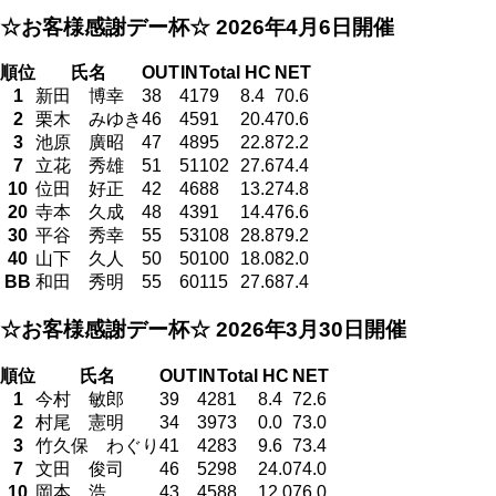
☆お客様感謝デー杯☆
2026年4月6日開催
順位
氏名
OUT
IN
Total
HC
NET
1
新田 博幸
38
41
79
8.4
70.6
2
栗木 みゆき
46
45
91
20.4
70.6
3
池原 廣昭
47
48
95
22.8
72.2
7
立花 秀雄
51
51
102
27.6
74.4
10
位田 好正
42
46
88
13.2
74.8
20
寺本 久成
48
43
91
14.4
76.6
30
平谷 秀幸
55
53
108
28.8
79.2
40
山下 久人
50
50
100
18.0
82.0
BB
和田 秀明
55
60
115
27.6
87.4
☆お客様感謝デー杯☆
2026年3月30日開催
順位
氏名
OUT
IN
Total
HC
NET
1
今村 敏郎
39
42
81
8.4
72.6
2
村尾 憲明
34
39
73
0.0
73.0
3
竹久保 わぐり
41
42
83
9.6
73.4
7
文田 俊司
46
52
98
24.0
74.0
10
岡本 浩
43
45
88
12.0
76.0