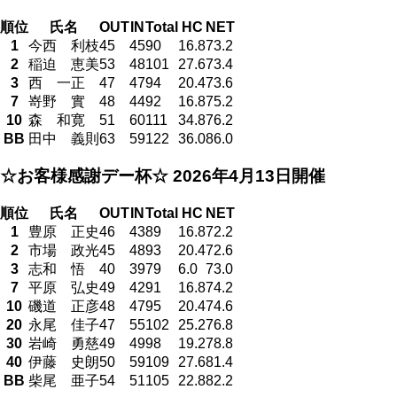
順位
氏名
OUT
IN
Total
HC
NET
1
今西 利枝
45
45
90
16.8
73.2
2
稲迫 恵美
53
48
101
27.6
73.4
3
西 一正
47
47
94
20.4
73.6
7
嵜野 實
48
44
92
16.8
75.2
10
森 和寛
51
60
111
34.8
76.2
BB
田中 義則
63
59
122
36.0
86.0
☆お客様感謝デー杯☆
2026年4月13日開催
順位
氏名
OUT
IN
Total
HC
NET
1
豊原 正史
46
43
89
16.8
72.2
2
市場 政光
45
48
93
20.4
72.6
3
志和 悟
40
39
79
6.0
73.0
7
平原 弘史
49
42
91
16.8
74.2
10
磯道 正彦
48
47
95
20.4
74.6
20
永尾 佳子
47
55
102
25.2
76.8
30
岩崎 勇慈
49
49
98
19.2
78.8
40
伊藤 史朗
50
59
109
27.6
81.4
BB
柴尾 亜子
54
51
105
22.8
82.2