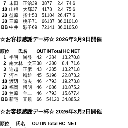
7
末田 正治
39
38
77
2.4
74.6
10
山根 大輝
37
41
78
2.4
75.6
20
益原 拓士
53
51
104
26.4
77.6
30
三原 桃子
71
66
137
36.0
101.0
BB
中井 彩子
69
72
141
36.0
105.0
☆お客様感謝デー杯☆
2026年3月9日開催
順位
氏名
OUT
IN
Total
HC
NET
1
半明 尚登
42
42
84
13.2
70.8
2
南大林 文三
38
42
80
8.4
71.6
3
迫越 正彦
43
42
85
13.2
71.8
7
河本 靖雄
45
51
96
22.8
73.2
10
渡辺 道夫
46
47
93
19.2
73.8
20
福岡 博明
46
40
86
10.8
75.2
30
笠原 伸二
46
47
93
15.6
77.4
BB
新宅 直規
66
54
120
34.8
85.2
☆お客様感謝デー杯☆
2026年3月2日開催
順位
氏名
OUT
IN
Total
HC
NET