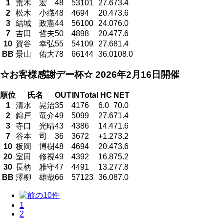
1
荒木 宏
48
53
101
27.6
73.4
2
松木 小織
48
46
94
20.4
73.6
3
結城 政憲
44
56
100
24.0
76.0
7
吉田 哲夫
50
48
98
20.4
77.6
10
賀谷 幸弘
55
54
109
27.6
81.4
BB
景山 佑大
78
66
144
36.0
108.0
☆お客様感謝デー杯☆
2026年2月16日開催
順位
氏名
OUT
IN
Total
HC
NET
1
清水 晃治
35
41
76
6.0
70.0
2
錦戸 竜介
49
50
99
27.6
71.4
3
寺口 光晴
43
43
86
14.4
71.6
7
谷本 司
36
36
72
+1.2
73.2
10
板岡 博樹
48
46
94
20.4
73.6
20
室田 修視
49
43
92
16.8
75.2
30
長柄 雅守
47
44
91
13.2
77.8
BB
澤柳 雄哉
66
57
123
36.0
87.0
1
2