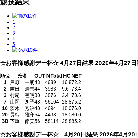
競技結果
1
2
3
4
5
☆お客様感謝デー杯☆ 4月27日結果
2026年4月27
順位
氏名
OUT
IN
Total
HC
NET
1
戸原 一朗
43
46
89
16.8
72.2
2
吉田 清志
44
39
83
9.6
73.4
3
村尾 憲明
38
38
76
2.4
73.6
7
山岡 朗子
48
56
104
28.8
75.2
10
茨木 秀治
48
46
94
18.0
76.0
20
長柄 雅守
54
44
98
18.0
80.0
BB
下重 節実
56
58
114
28.8
85.2
☆お客様感謝デー杯☆ 4月20日結果
2026年4月2