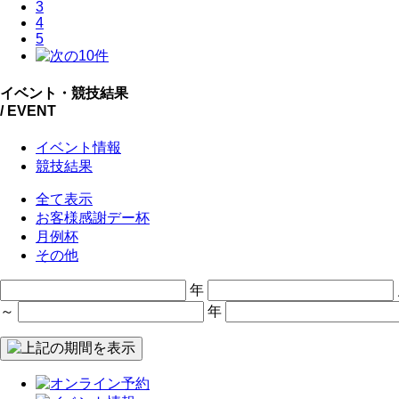
3
4
5
イベント・競技結果
/ EVENT
イベント情報
競技結果
全て表示
お客様感謝デー杯
月例杯
その他
年
～
年