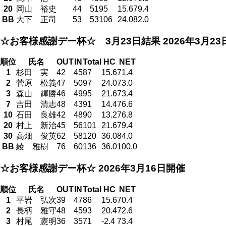
20
岡山 裕史
44
51
95
15.6
79.4
BB
大下 正司
53
53
106
24.0
82.0
☆お客様感謝デー杯☆ 3月23日結果
2026年3月2
順位
氏名
OUT
IN
Total
HC
NET
1
杉田 実
42
45
87
15.6
71.4
2
菅原 松義
47
50
97
24.0
73.0
3
森山 輝勝
46
49
95
21.6
73.4
7
吉田 清志
48
43
91
14.4
76.6
10
石田 良雄
42
48
90
13.2
76.8
20
村上 新治
45
56
101
21.6
79.4
30
高畑 俊英
62
58
120
36.0
84.0
BB
綾 雅樹
76
60
136
36.0
100.0
☆お客様感謝デー杯☆
2026年3月16日開催
順位
氏名
OUT
IN
Total
HC
NET
1
平岩 弘次
39
47
86
15.6
70.4
2
長柄 雅守
48
45
93
20.4
72.6
3
村尾 憲明
36
35
71
-2.4
73.4