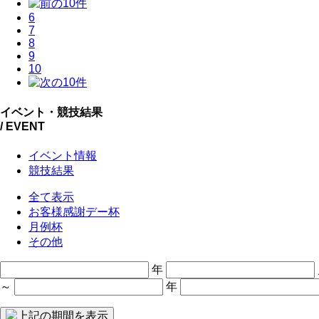
6
7
8
9
10
イベント・競技結果
/ EVENT
イベント情報
競技結果
全て表示
お客様感謝デー杯
月例杯
その他
年
～
年