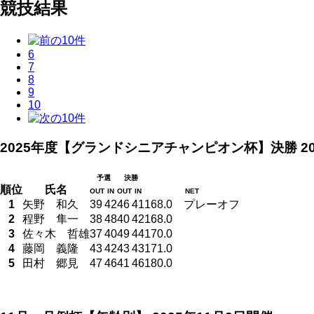
競技結果
6
7
8
9
10
2025年度【グランドシニアチャンピオン杯】決勝
2
予選
決勝
順位
氏名
OUT
IN
OUT
IN
NET
1
矢野 和久
39
42
46
41
168.0 プレーオフ
2
程野 隼一
38
48
40
42
168.0
3
佐々木 哲雄
37
40
49
44
170.0
4
藤岡 義隆
43
42
43
43
171.0
5
田村 郷見
47
46
41
46
180.0