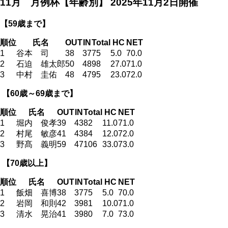
11月 月例杯【年齢別】
2025年11月2日開催
【59歳まで
】
順位
氏名
OUT
IN
Total
HC
NET
1
谷本 司
38
37
75
5.0
70.0
2
石迫 雄太郎
50
48
98
27.0
71.0
3
中村 圭佑
48
47
95
23.0
72.0
【60歳～69歳まで
】
順位
氏名
OUT
IN
Total
HC
NET
1
堀内 俊孝
39
43
82
11.0
71.0
2
村尾 敏彦
41
43
84
12.0
72.0
3
野髙 義明
59
47
106
33.0
73.0
【70歳以上
】
順位
氏名
OUT
IN
Total
HC
NET
1
飯畑 喜博
38
37
75
5.0
70.0
2
岩岡 和則
42
39
81
10.0
71.0
3
清水 晃治
41
39
80
7.0
73.0