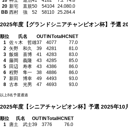
10
神立 道治
41
41
82
7.2
74.8
20
新宅 直規
50
54
104
24.0
80.0
BB
西村 強
52
58
110
25.2
84.4
2025年度【グランドシニアチャンピオン杯】予選
2
順位
氏名
OUT
IN
Total
HC
NET
1
佐々木 哲雄
37
40
77
77.0
2
矢野 和久
39
42
81
81.0
3
飯畑 喜博
41
42
83
83.0
4
藤岡 義隆
43
42
85
85.0
5
田辺 寿孝
43
43
86
86.0
6
程野 隼一
38
48
86
86.0
7
新田 博幸
49
44
93
93.0
8
古本 光男
47
46
93
93.0
以上8名予選通過
2025年度【シニアチャンピオン杯】予選
2025年1
順位
氏名
OUT
IN
Total
HC
NET
1
唐土 武士
39
37
76
76.0