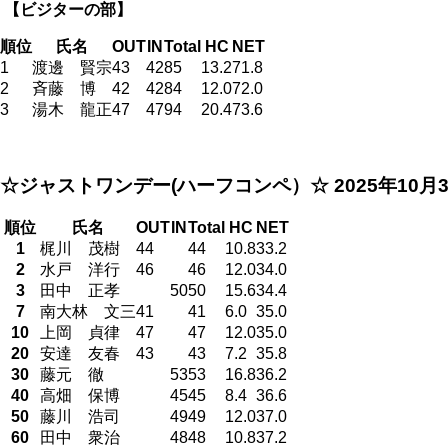
【ビジターの部
】
順位
氏名
OUT
IN
Total
HC
NET
1
渡邊 賢宗
43
42
85
13.2
71.8
2
斉藤 博
42
42
84
12.0
72.0
3
湯木 龍正
47
47
94
20.4
73.6
☆ジャストワンデー(ハーフコンペ）☆
2025年10月
順位
氏名
OUT
IN
Total
HC
NET
1
梶川 茂樹
44
44
10.8
33.2
2
水戸 洋行
46
46
12.0
34.0
3
田中 正孝
50
50
15.6
34.4
7
南大林 文三
41
41
6.0
35.0
10
上岡 貞律
47
47
12.0
35.0
20
安達 友春
43
43
7.2
35.8
30
藤元 徹
53
53
16.8
36.2
40
高畑 保博
45
45
8.4
36.6
50
藤川 浩司
49
49
12.0
37.0
60
田中 衆治
48
48
10.8
37.2