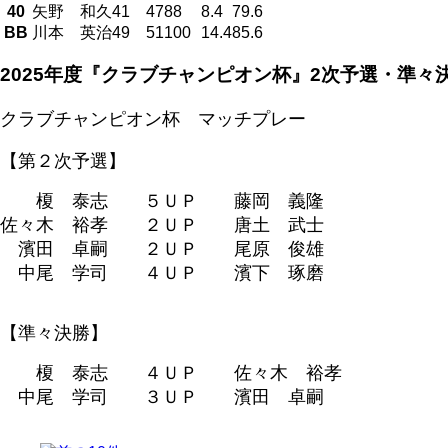
40
矢野 和久
41
47
88
8.4
79.6
BB
川本 英治
49
51
100
14.4
85.6
2025年度『クラブチャンピオン杯』2次予選・準々
クラブチャンピオン杯 マッチプレー
【第２次予選】
榎 泰志 ５ＵＰ 藤岡 義隆
佐々木 裕孝 ２ＵＰ 唐土 武士
濱田 卓嗣 ２ＵＰ 尾原 俊雄
中尾 学司 ４ＵＰ 濱下 琢磨
【準々決勝】
榎 泰志 ４ＵＰ 佐々木 裕孝
中尾 学司 ３ＵＰ 濱田 卓嗣