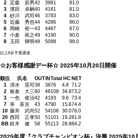
2
定森 辰男
42
39
81
81.0
3
濱田 卓嗣
40
41
81
81.0
4
砂川 武司
46
37
83
83.0
5
近藤 秀也
44
42
86
86.0
6
岡崎 裕一
43
44
87
87.0
7
小倉 裕之
49
41
90
90.0
8
玉田 輝明
48
50
98
98.0
以上8名予選通過
☆お客様感謝デー杯☆
2025年10月20日開催
順位
氏名
OUT
IN
Total
HC
NET
1
清水 晃司
38
38
76
4.8
71.2
2
板倉 大三
60
48
108
34.8
73.2
3
一色 俊治
42
41
83
9.6
73.4
7
斧 富吉
43
47
90
15.6
74.4
10
藤井 武尚
52
54
106
30.0
76.0
20
西田 正孝
50
51
101
19.2
81.8
BB
鈴木 健
58
55
113
28.8
84.2
2025年度『クラブチャンピオン杯』決勝
2025年1