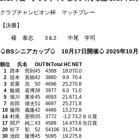
クラブチャンピオン杯 マッチプレー
【決勝】
榎 泰志 3＆2 中尾 学司
♤BSシニアカップ♤ 10月17日開催♤
2025年10
順位
氏名
OUT
IN
Total
HC
NET
1
西本 照則
45
43
88
18.0
70.0
2
葭本 英樹
42
38
80
9.6
70.4
3
若栗 浩
50
46
96
25.2
70.8
4
飯畑 喜博
38
39
77
6.0
71.0
5
堀川 重幸
45
48
93
21.6
71.4
7
前田 律夫
51
46
97
25.2
71.8
10
藤岡 義隆
42
44
86
13.2
72.8
14
村尾 憲明
35
37
72
-1.2
73.2
ＢＧ賞
17
関戸 純二
43
45
88
14.4
73.6
当日賞
20
松下 彰
52
54
106
31.2
74.8
30
池田 隆博
45
50
95
19.2
75.8