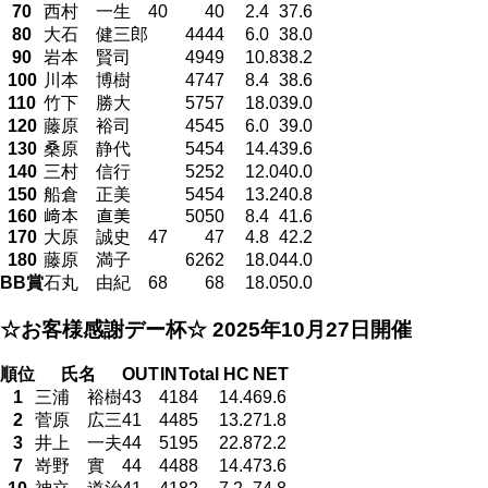
70
西村 一生
40
40
2.4
37.6
80
大石 健三郎
44
44
6.0
38.0
90
岩本 賢司
49
49
10.8
38.2
100
川本 博樹
47
47
8.4
38.6
110
竹下 勝大
57
57
18.0
39.0
120
藤原 裕司
45
45
6.0
39.0
130
桑原 静代
54
54
14.4
39.6
140
三村 信行
52
52
12.0
40.0
150
船倉 正美
54
54
13.2
40.8
160
﨑本 直美
50
50
8.4
41.6
170
大原 誠史
47
47
4.8
42.2
180
藤原 満子
62
62
18.0
44.0
BB賞
石丸 由紀
68
68
18.0
50.0
☆お客様感謝デー杯☆
2025年10月27日開催
順位
氏名
OUT
IN
Total
HC
NET
1
三浦 裕樹
43
41
84
14.4
69.6
2
菅原 広三
41
44
85
13.2
71.8
3
井上 一夫
44
51
95
22.8
72.2
7
嵜野 實
44
44
88
14.4
73.6